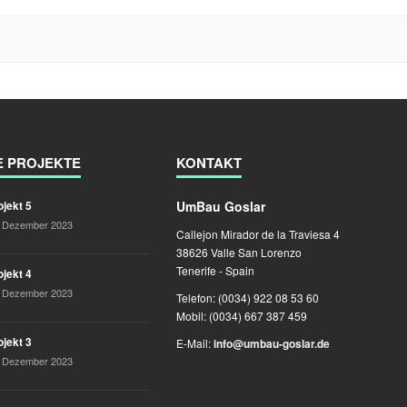
E PROJEKTE
KONTAKT
UmBau Goslar
ojekt 5
. Dezember 2023
Callejon Mirador de la Traviesa 4
38626 Valle San Lorenzo
Tenerife - Spain
ojekt 4
. Dezember 2023
Telefon: (0034) 922 08 53 60
Mobil: (0034) 667 387 459
ojekt 3
E-Mail:
info@umbau-goslar.de
. Dezember 2023