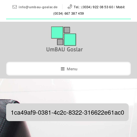
Tel.: (0034) 922 08 53 60 / Mobil:
info@umbau-goslar.de
(0034) 667 387 459
Menu
1ca49af9-0381-4c2c-8322-316622e61ac0