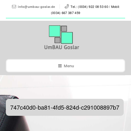
Tel.: (0034) 922 08 53 60 / Mobil:
info@umbau-goslar.de
(0034) 667 387 459
Menu
747c40d0-ba81-4fd5-824d-c291008897b7