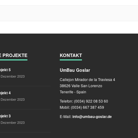
E PROJEKTE
KONTAKT
UmBau Goslar
ojekt 5
. Dezember 2023
Callejon Mirador de la Traviesa 4
38626 Valle San Lorenzo
Tenerife - Spain
ojekt 4
. Dezember 2023
Telefon: (0034) 922 08 53 60
Mobil: (0034) 667 387 459
ojekt 3
E-Mail:
info@umbau-goslar.de
. Dezember 2023